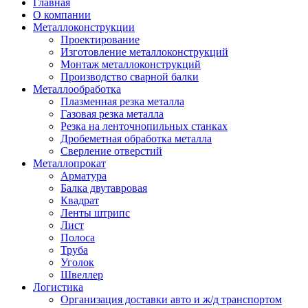
Главная
О компании
Металлоконструкции
Проектирование
Изготовление металлоконструкций
Монтаж металлоконструкций
Производство сварной балки
Металлообработка
Плазменная резка металла
Газовая резка металла
Резка на ленточнопильных станках
Дробеметная обработка металла
Сверление отверстий
Металлопрокат
Арматура
Балка двутавровая
Квадрат
Ленты штрипс
Лист
Полоса
Труба
Уголок
Швеллер
Логистика
Организация доставки авто и ж/д транспортом